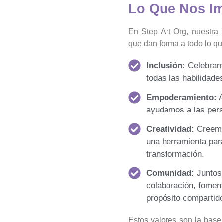
Lo Que Nos Im
En Step Art Org, nuestra
que dan forma a todo lo q
Inclusión:
Celebram
todas las habilidade
Empoderamiento:
A
ayudamos a las pers
Creatividad:
Creemo
una herramienta para
transformación.
Comunidad:
Juntos
colaboración, fomen
propósito compartid
Estos valores son la base