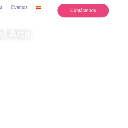
ia
Eventos
Contáctenos
l Arte
lusión y la