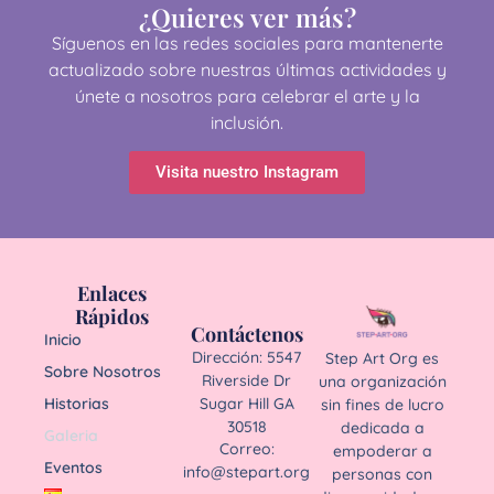
¿Quieres ver más?
Síguenos en las redes sociales para mantenerte
actualizado sobre nuestras últimas actividades y
únete a nosotros para celebrar el arte y la
inclusión.
Visita nuestro Instagram
Enlaces
Rápidos
Contáctenos
Inicio
Dirección: 5547
Step Art Org es
Sobre Nosotros
Riverside Dr
una organización
Sugar Hill GA
Historias
sin fines de lucro
30518
dedicada a
Galeria
Correo:
empoderar a
Eventos
info@stepart.org
personas con