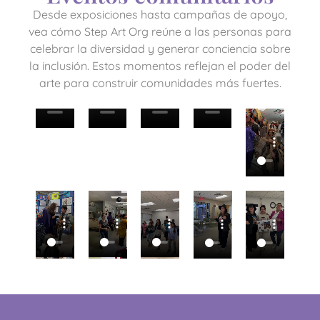
Desde exposiciones hasta campañas de apoyo,
vea cómo Step Art Org reúne a las personas para
celebrar la diversidad y generar conciencia sobre
la inclusión. Estos momentos reflejan el poder del
arte para construir comunidades más fuertes.